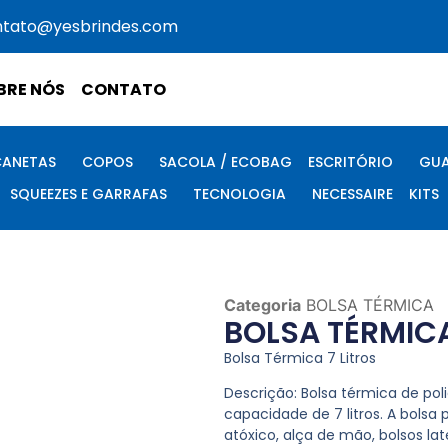
ntato@yesbrindes.com
BRE NÓS
CONTATO
CANETAS
COPOS
SACOLA / ECOBAG
ESCRITÓRIO
GUA
SQUEEZES E GARRAFAS
TECNOLOGIA
NECESSAIRE
KITS
Categoria
BOLSA TÉRMICA
BOLSA TÉRMICA
Bolsa Térmica 7 Litros
Descrição:
Bolsa térmica de po
capacidade de 7 litros. A bols
atóxico, alça de mão, bolsos late