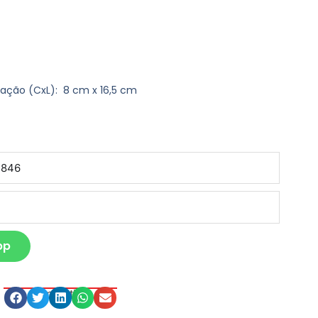
vação
(CxL): 8 cm x 16,5 cm
pp
Compartilhe