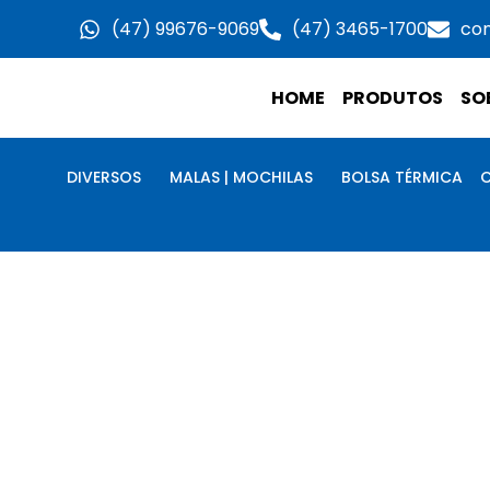
Ir
(47) 99676-9069
(47) 3465-1700
co
para
o
HOME
PRODUTOS
SO
conteúdo
DIVERSOS
MALAS | MOCHILAS
BOLSA TÉRMICA