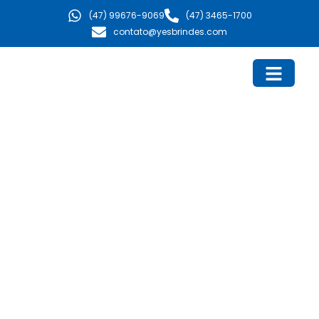
Ir
(47) 99676-9069
(47) 3465-1700
para
contato@yesbrindes.com
o
conteúdo